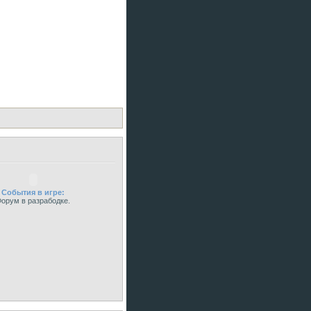
События в игре:
орум в разрабодке.