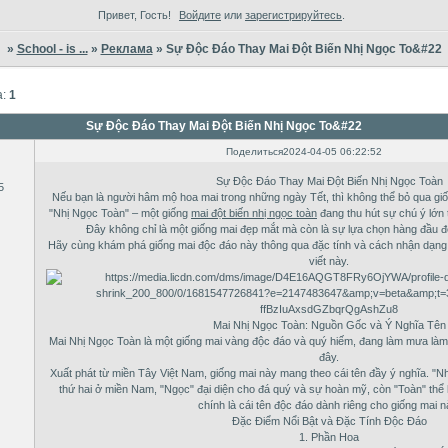
Привет, Гость!
Войдите
или
зарегистрируйтесь
.
»
School - is ...
»
Реклама
»
Sự Độc Đáo Thay Mai Đột Biến Nhị Ngọc To&#22
а:
1
Sự Độc Đáo Thay Mai Đột Biến Nhị Ngọc To&#22
Поделиться
2024-04-05 06:22:52
Sự Độc Đáo Thay Mai Đột Biến Nhị Ngọc Toàn
5
Nếu bạn là người hâm mộ hoa mai trong những ngày Tết, thì không thể bỏ qua giốn
"Nhị Ngọc Toàn" – một giống
mai đột biến nhị ngọc toàn
đang thu hút sự chú ý lớn 
Đây không chỉ là một giống mai đẹp mắt mà còn là sự lựa chọn hàng đầu để
Hãy cùng khám phá giống mai độc đáo này thông qua đặc tính và cách nhận dạng m
viết này.
Mai Nhị Ngọc Toàn: Nguồn Gốc và Ý Nghĩa Tên
Mai Nhị Ngọc Toàn là một giống mai vàng độc đáo và quý hiếm, đang làm mưa làm
đây.
Xuất phát từ miền Tây Việt Nam, giống mai này mang theo cái tên đầy ý nghĩa. "Nh
thứ hai ở miền Nam, "Ngọc" đại diện cho đá quý và sự hoàn mỹ, còn "Toàn" thể 
chính là cái tên độc đáo dành riêng cho giống mai n
Đặc Điểm Nổi Bật và Đặc Tính Độc Đáo
1. Phần Hoa