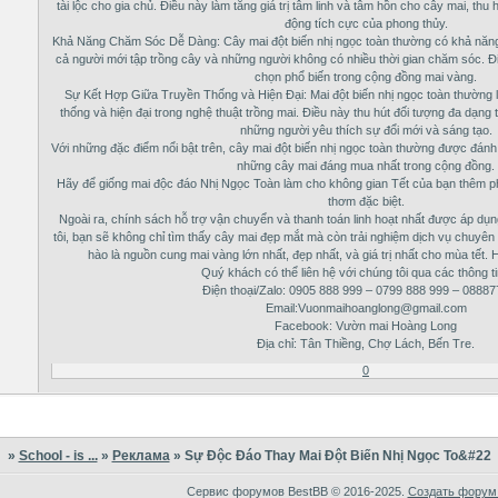
tài lộc cho gia chủ. Điều này làm tăng giá trị tâm linh và tâm hồn cho cây mai, thu
động tích cực của phong thủy.
Khả Năng Chăm Sóc Dễ Dàng: Cây mai đột biến nhị ngọc toàn thường có khả năn
cả người mới tập trồng cây và những người không có nhiều thời gian chăm sóc. Đi
chọn phổ biến trong cộng đồng mai vàng.
Sự Kết Hợp Giữa Truyền Thống và Hiện Đại: Mai đột biến nhị ngọc toàn thường là
thống và hiện đại trong nghệ thuật trồng mai. Điều này thu hút đối tượng đa dạng
những người yêu thích sự đổi mới và sáng tạo.
Với những đặc điểm nổi bật trên, cây mai đột biến nhị ngọc toàn thường được đánh
những cây mai đáng mua nhất trong cộng đồng.
Hãy để giống mai độc đáo Nhị Ngọc Toàn làm cho không gian Tết của bạn thêm 
thơm đặc biệt.
Ngoài ra, chính sách hỗ trợ vận chuyển và thanh toán linh hoạt nhất được áp dụ
tôi, bạn sẽ không chỉ tìm thấy cây mai đẹp mắt mà còn trải nghiệm dịch vụ chuyên 
hào là nguồn cung mai vàng lớn nhất, đẹp nhất, và giá trị nhất cho mùa tết
Quý khách có thể liên hệ với chúng tôi qua các thông ti
Điện thoại/Zalo: 0905 888 999 – 0799 888 999 – 0888
Email:Vuonmaihoanglong@gmail.com
Facebook: Vườn mai Hoàng Long
Địa chỉ: Tân Thiềng, Chợ Lách, Bến Tre.
0
»
School - is ...
»
Реклама
»
Sự Độc Đáo Thay Mai Đột Biến Nhị Ngọc To&#22
Сервис форумов BestBB © 2016-2025.
Создать форум