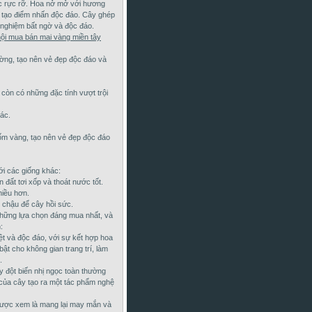
ắc rực rỡ. Hoa nở mở với hương
, tạo điểm nhấn độc đáo. Cây ghép
 nghiệm bất ngờ và độc đáo.
hội mua bán mai vàng miền tây
rường, tạo nên vẻ đẹp độc đáo và
còn có những đặc tính vượt trội
ác.
đốm vàng, tạo nên vẻ đẹp độc đáo
ới các giống khác:
 đất tơi xốp và thoát nước tốt.
hiều hơn.
 chậu để cây hồi sức.
 những lựa chọn đáng mua nhất, và
:
t và độc đáo, với sự kết hợp hoa
ật cho không gian trang trí, làm
.
y đột biến nhị ngọc toàn thường
 của cây tạo ra một tác phẩm nghệ
được xem là mang lại may mắn và