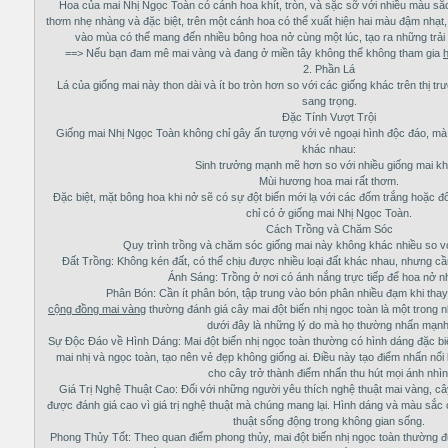
Hoa của mai Nhị Ngọc Toàn có cánh hoa khít, tròn, và sặc sỡ với nhiều màu s
thơm nhẹ nhàng và đặc biệt, trên một cánh hoa có thể xuất hiện hai màu đậm nhạt
vào mùa có thể mang đến nhiều bông hoa nở cùng một lúc, tạo ra những trải
==> Nếu bạn đam mê mai vàng và đang ở miền tây không thể không tham gia
2. Phần Lá
Lá của giống mai này thon dài và ít bo tròn hơn so với các giống khác trên thị t
sang trọng.
Đặc Tính Vượt Trội
Giống mai Nhị Ngọc Toàn không chỉ gây ấn tượng với vẻ ngoại hình độc đáo, mà 
khác nhau:
Sinh trưởng mạnh mẽ hơn so với nhiều giống mai kh
Mùi hương hoa mai rất thơm.
Đặc biệt, mặt bông hoa khi nở sẽ có sự đột biến mới lạ với các đốm trắng hoặc 
chỉ có ở giống mai Nhị Ngọc Toàn.
Cách Trồng và Chăm Sóc
Quy trình trồng và chăm sóc giống mai này không khác nhiều so v
Đất Trồng: Không kén đất, có thể chịu được nhiều loại đất khác nhau, nhưng cần
Ánh Sáng: Trồng ở nơi có ánh nắng trực tiếp để hoa nở n
Phân Bón: Cần ít phân bón, tập trung vào bón phân nhiều đạm khi thay
cộng đồng mai vàng
thường đánh giá cây mai đột biến nhị ngọc toàn là một trong
dưới đây là những lý do mà họ thường nhấn mạnh
Sự Độc Đáo về Hình Dáng: Mai đột biến nhị ngọc toàn thường có hình dáng đặc biệ
mai nhị và ngọc toàn, tạo nên vẻ đẹp không giống ai. Điều này tạo điểm nhấn nổi b
cho cây trở thành điểm nhấn thu hút mọi ánh nhìn
Giá Trị Nghệ Thuật Cao: Đối với những người yêu thích nghệ thuật mai vàng, câ
được đánh giá cao vì giá trị nghệ thuật mà chúng mang lại. Hình dáng và màu sắc
thuật sống động trong không gian sống.
Phong Thủy Tốt: Theo quan điểm phong thủy, mai đột biến nhị ngọc toàn thường 