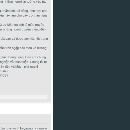
 hút những người tin tưởng vào tác
g chăm sóc dễ dàng, phù hợp cho
ều này làm cho cây trở thành lựa
 sự kết hợp tinh tế giữa truyền
 từ những người truyền thống đến
 giá cao và được xem là một trong
phần tràn ngập sắc màu và hương
ng tại Hoàng Long. Đến với chúng
nghiệp và thân thiện. Chúng tôi tự
. Hãy đến và khám phá ngay!
n sau:
777777
 бесплатно
|
Поддержать сервис