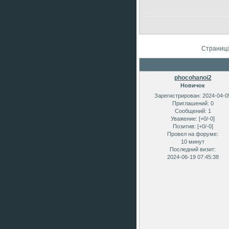
Страниц
phocohanoi2
Новичок
Зарегистрирован
: 2024-04-0
Приглашений:
0
Сообщений:
1
Уважение:
[+0/-0]
Позитив:
[+0/-0]
Провел на форуме:
10 минут
Последний визит:
2024-06-19 07:45:38