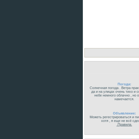
Погода:
Солнечная погода . Ветра прак
да и на улицах очень тихо и 
небе немного облачно , но 
намечается.
Объявление:
Можеть регестрироваться и пис
хотя , я еще не всё сде
.Правила.