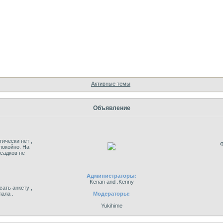
Форум
Участники
Поиск
Регистрация
Войти
Активные темы
Объявление
тически нет ,
Ф
спокойно. На
осадков не
Администраторы:
Kenari and .Kenny
ать анкету ,
лала .
Модераторы:
Yukihime