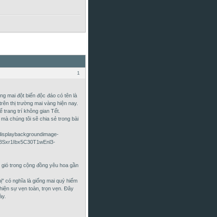
1
g mai đột biến độc đáo có tên là
trên thị trường mai vàng hiện nay.
 trang trí không gian Tết.
à chúng tôi sẽ chia sẻ trong bài
 gió trong cộng đồng yêu hoa gần
ị" có nghĩa là giống mai quý hiếm
hiện sự vẹn toàn, trọn vẹn. Đây
ày.