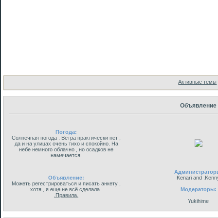
Форум
Участники
Поиск
Активные темы
Объявление
Погода:
Солнечная погода . Ветра практически нет ,
да и на улицах очень тихо и спокойно. На
небе немного облачно , но осадков не
намечается.
Администратор
Объявление:
Kenari and .Kenn
Можеть регестрироваться и писать анкету ,
хотя , я еще не всё сделала .
Модераторы:
.Правила.
Yukihime