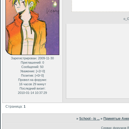
о_О
Зарегистрирован
: 2009-11-30
Приглашений:
0
Сообщений:
50
Уважение:
[+2/-0]
Позитив:
[+0/-0]
Провел на форуме:
16 часов 29 минут
Последний визит:
2010-01-14 10:37:29
Страница:
1
»
School - is ...
»
Принятые Анк
Сервис форумов B