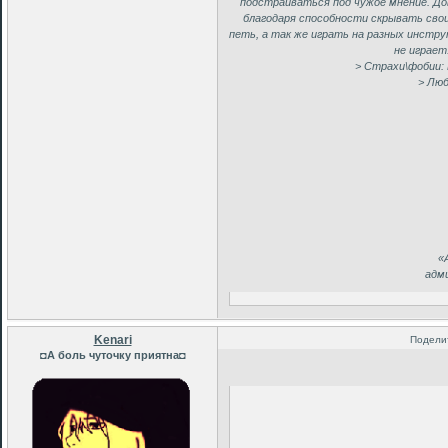
подстраиваться под чужое мнение. Дов
благодаря способности скрывать сво
петь, а так же играть на разных инструм
не играет
> Страхи\фобии:
> Люб
«
адм
Kenari
Подели
◘А боль чуточку приятна◘