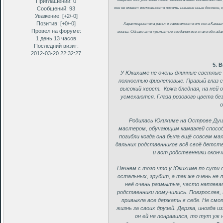
Приглашений:
0
они не имеют возможности носить никакие иные доспехи, 
Сообщений:
93
Уважение:
[+2/-0]
Позитив:
[+0/-0]
Характеристика расы: в зависимости от пола Камаэл
Провел на форуме:
воины. Однако эти крылатые создания все-таки облада
1 день 13 часов
Последний визит:
2012-03-20 22:32:27
5. 
У Юкихиме не очень длинные светлые
полностью фиолетовые. Правый глаз ск
высокий хвост. Кожа бледная, на ней 
усмехаются. Глаза розового цвета без
о
Родилась Юкихиме на Острове Душ.
мастером, обучающим камаэлей способ
погибли когда она была ещё совсем ма
дальних родственников всё своё детство
и вот родственники оконч
Начнем с того что у Юкихиме по сути
остальных, грубит, а так же очень не
неё очень размытые, часто наплева
родственники помучились. Повзрослев,
привыкла все держать в себе. Не смо
жизнь за своих друзей. Дерзка, иногда 
он ей не понравился, то тут уж 