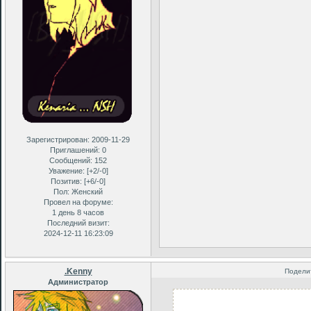
Зарегистрирован
: 2009-11-29
Приглашений:
0
Сообщений:
152
Уважение:
[+2/-0]
Позитив:
[+6/-0]
Пол:
Женский
Провел на форуме:
1 день 8 часов
Последний визит:
2024-12-11 16:23:09
.Kenny
Подели
Администратор